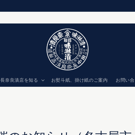
中長奈良漬店を知る
お熨斗紙、掛け紙のご案内
お問い合