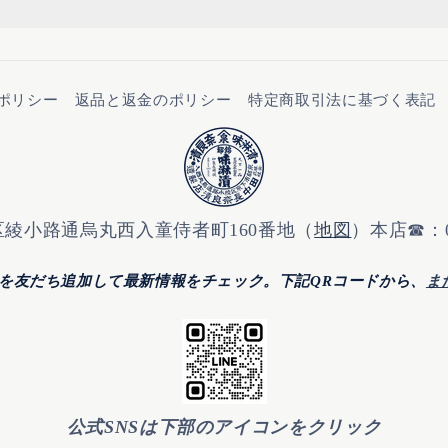
ポリシー
返品と返金のポリシー
特定商取引法に基づく表記
綾小路通烏丸西入童侍者町160番地（
地図
）本店☎：075
トを友だち追加して最新情報をチェック。
下記QRコードから、
ま
公式SNSは下部のアイコンをクリック