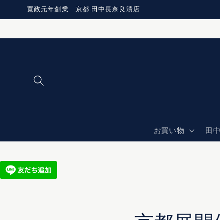
コンテ
寛政元年創業 京都 田中長奈良漬店
ンツに
進む
お買い物
田