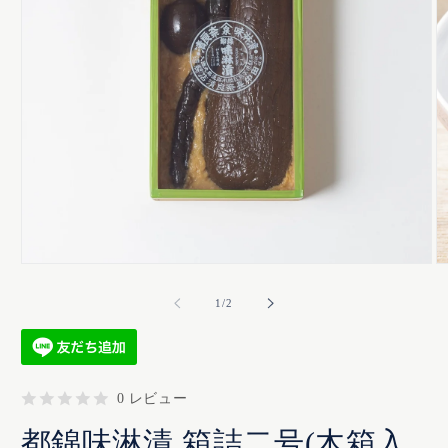
モー
モ
ダ
ダ
の
1
/
2
ル
ル
で
で
メ
メ
ディ
デ
ア
ア
(1)
(2
0 レビュー
を
を
開
開
都錦味淋漬 箱詰二号(木箱入