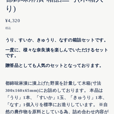
く
く
り)
通
¥4,320
常
税込
価
格
うり、すいか、きゅうり、なすの箱詰セットです。
一度に、様々な奈良漬を楽しんでいただけるセット
です。
贈答品としても人気のセットとなっております。
都錦味淋漬に漬上げた野菜を計量して木箱(寸法
300x160x65mm)にお詰めしております。 本品は
「うり」1本、「すいか」1玉、「きゅうり」1本、
「なす」1個入りを標準にお造りしています。 ※自
然の農作物を原料としている為、詰め合わせ内容が