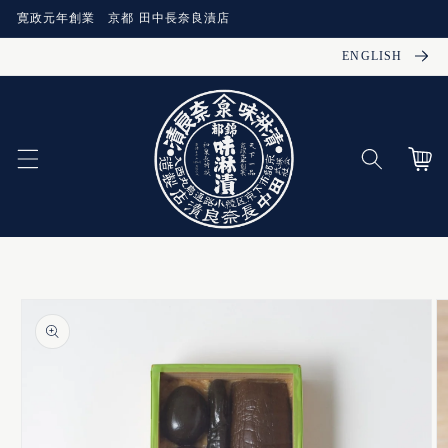
コンテ
寛政元年創業 京都 田中長奈良漬店
ンツに
進む
ENGLISH
カー
ト
商品情
報にス
キップ