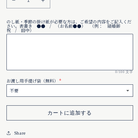
都
都
錦
錦
味
味
のし紙・季節の掛け紙が必要な方は、ご希望の内容をご記入くだ
さい。表書き ●● / （お名前●●） （例： 結婚御
淋
淋
祝 / 田中）
漬
漬
箱
箱
詰
詰
二
二
号
号
0/100 文字
(木
(木
お渡し用手提げ袋（無料）
箱
箱
入
入
り)
り)
の
の
カートに追加する
数
数
量
量
Share
を
を