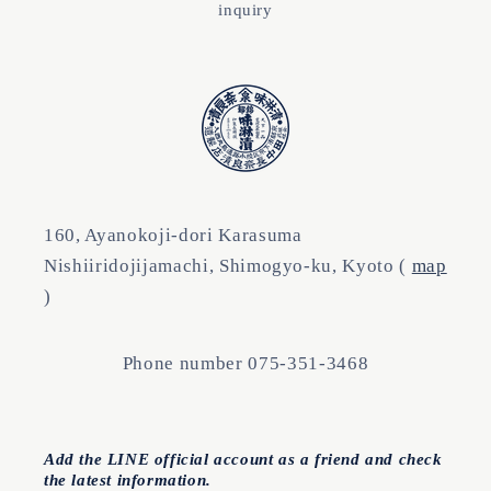
inquiry
160, Ayanokoji-dori Karasuma
Nishiiridojijamachi, Shimogyo-ku, Kyoto (
map
)
Phone number 075-351-3468
Add the LINE official account as a friend and check
the latest information.