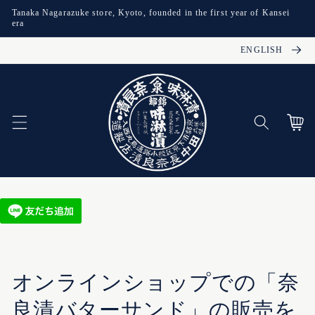
Skip to
Tanaka Nagarazuke store, Kyoto, founded in the first year of Kansei
content
era
ENGLISH
Cart
オンラインショップでの「奈
良漬バターサンド」の販売を